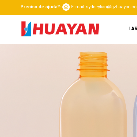
Preciso de ajuda?:
E-mail: sydneyliao@gzhuayan.c
LA