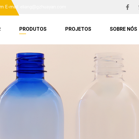
om
E-mail: eliang@gzhuayan.com
R
PRODUTOS
PROJETOS
SOBRE NÓS