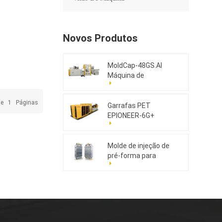
Novos Produtos
MoldCap-48GS.AI
Máquina de
moldagem por
compressão de
De
1
Páginas
tampas de alta
Garrafas PET
velocidade
EPIONEER-6G+
Molde de injeção de
pré-forma para
animais de estimação
176cav