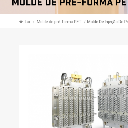
Molde De Pré-Forma PE
Lar
/
Molde de pré-forma PET
/
Molde De Injeção De 