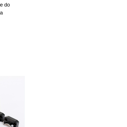
ie do
 a