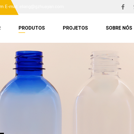
om
E-mail: eliang@gzhuayan.com
R
PRODUTOS
PROJETOS
SOBRE NÓS