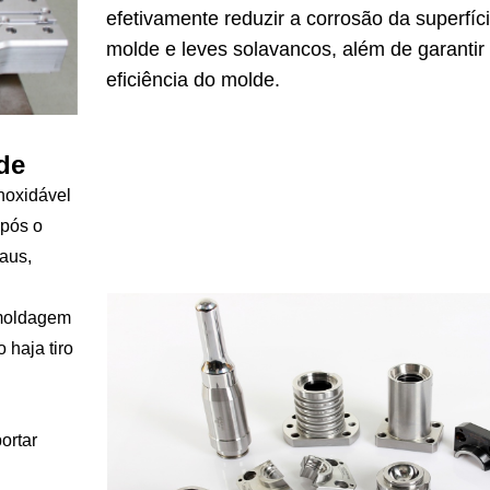
efetivamente reduzir a corrosão da superfíc
molde e leves solavancos, além de garantir
eficiência do molde.
de
inoxidável
Após o
aus,
l moldagem
 haja tiro
,
ortar