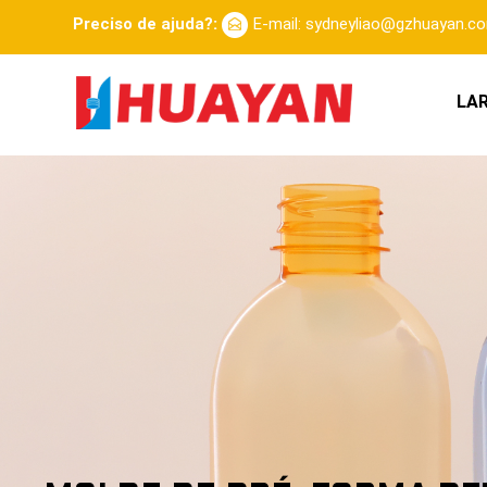
Preciso de ajuda?:
E-mail: sydneyliao@gzhuayan.c
LA