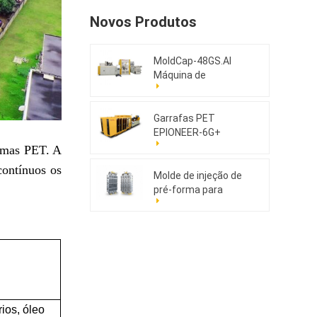
Novos Produtos
MoldCap-48GS.AI
Máquina de
moldagem por
compressão de
tampas de alta
Garrafas PET
velocidade
EPIONEER-6G+
ormas PET. A
contínuos os
Molde de injeção de
pré-forma para
animais de estimação
176cav
rios, óleo