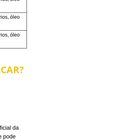
rios, óleo
rios, óleo
ACAR?
icial da
ue pode