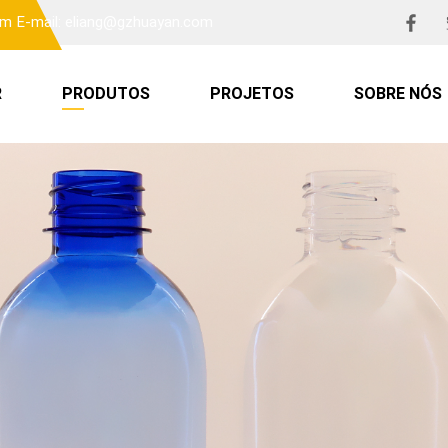
om
E-mail: eliang@gzhuayan.com
R
PRODUTOS
PROJETOS
SOBRE NÓS