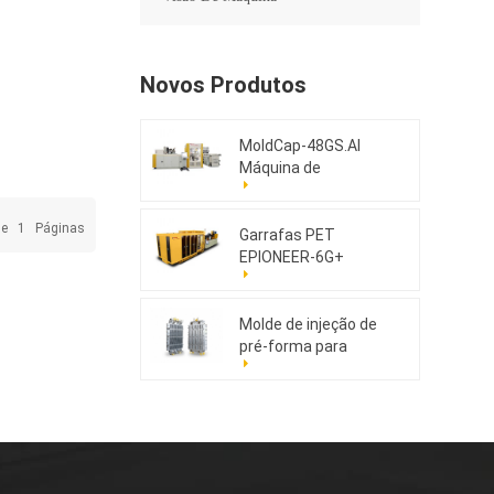
Novos Produtos
MoldCap-48GS.AI
Máquina de
moldagem por
compressão de
De
1
Páginas
tampas de alta
Garrafas PET
velocidade
EPIONEER-6G+
Molde de injeção de
pré-forma para
animais de estimação
176cav