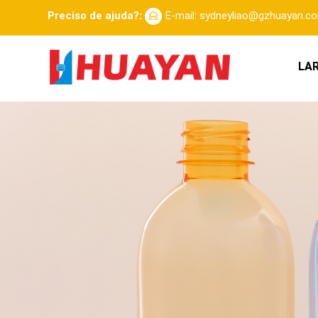
Preciso de ajuda?:
E-mail: sydneyliao@gzhuayan.c
LA