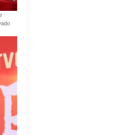
e
vado