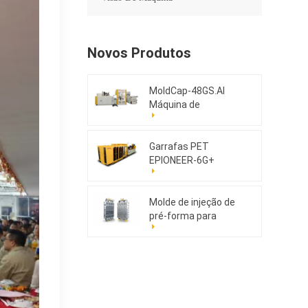
Novos Produtos
MoldCap-48GS.AI
Máquina de
moldagem por
compressão de
tampas de alta
Garrafas PET
velocidade
EPIONEER-6G+
Molde de injeção de
pré-forma para
animais de estimação
176cav