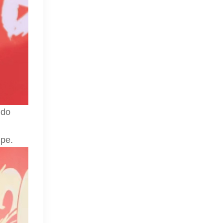
ndo
ipe.