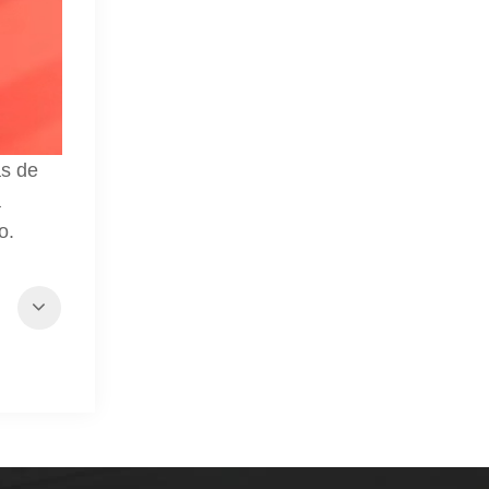
as de
a
o.