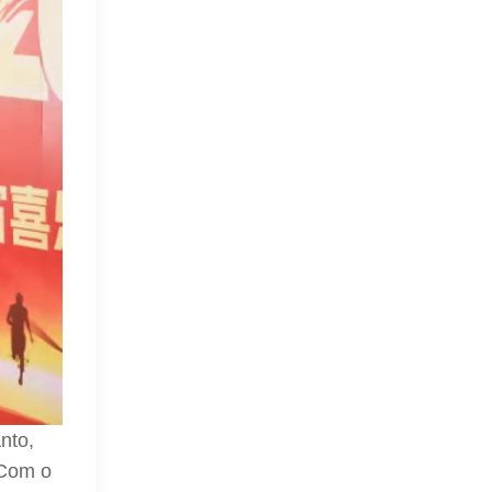
nto,
 Com o