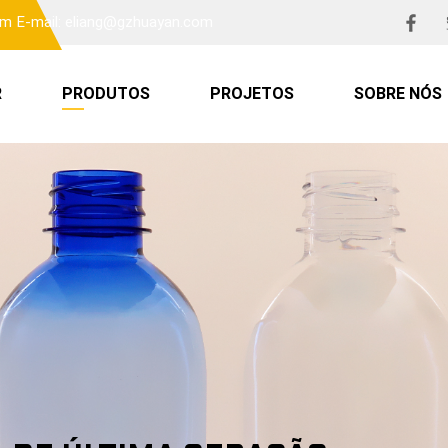
om
E-mail: eliang@gzhuayan.com
R
PRODUTOS
PROJETOS
SOBRE NÓS