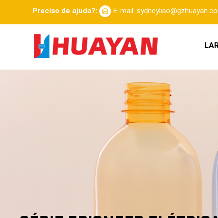
Preciso de ajuda?:
E-mail: sydneyliao@gzhuayan.c
LA