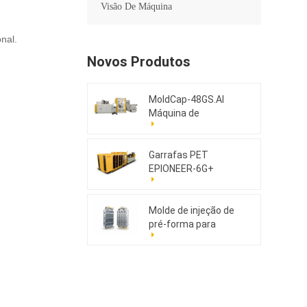
Visão De Máquina
nal.
Novos Produtos
MoldCap-48GS.AI
Máquina de
moldagem por
compressão de
tampas de alta
Garrafas PET
velocidade
EPIONEER-6G+
Molde de injeção de
pré-forma para
animais de estimação
176cav