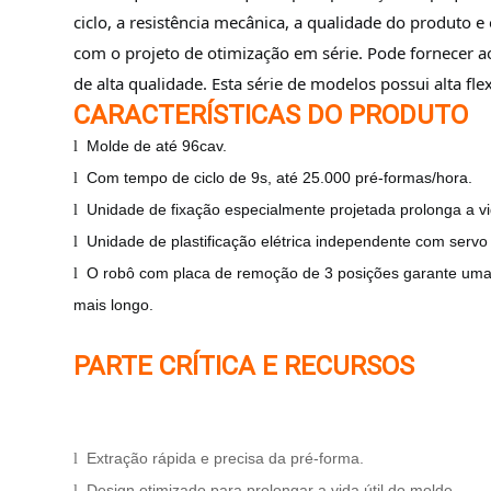
ciclo, a resistência mecânica, a qualidade do produto
com o projeto de otimização em série. Pode fornecer a
de alta qualidade. Esta série de modelos possui alta fl
CARACTERÍSTICAS DO PRODUTO
Molde de até 96cav.
l
Com tempo de ciclo de 9s, até 25.000 pré-formas/hora.
l
Unidade de fixação especialmente projetada prolonga a vi
l
Unidade de plastificação elétrica independente com serv
l
O robô com placa de remoção de 3 posições garante uma 
l
mais longo.
PARTE CRÍTICA E RECURSOS
Extração rápida e precisa da pré-forma.
l
Design otimizado para prolongar a vida útil do molde.
l