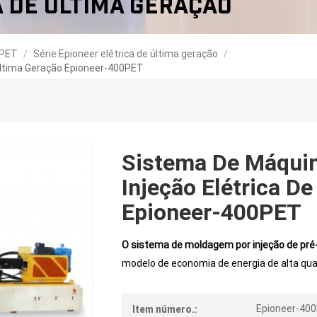
a De Última Geração
 PET
/
Série Epioneer elétrica de última geração
/
Última Geração Epioneer-400PET
Sistema De Máqui
Injeção Elétrica D
Epioneer-400PET
O sistema de moldagem por injeção de pr
modelo de economia de energia de alta qua
Epioneer-40
Item número.: